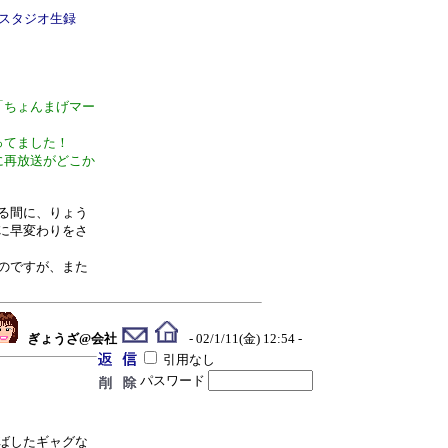
スタジオ生録
「ちょんまげマー
ってました！
に再放送がどこか
る間に、りょう
に早変わりをさ
のですが、また
ぎょうざ@会社
- 02/1/11(金) 12:54 -
引用なし
パスワード
ばしたギャグな