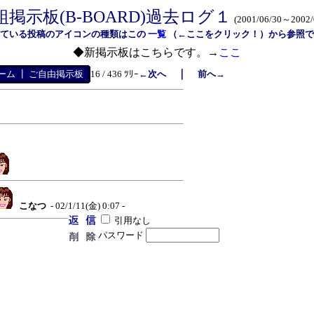
組掲示板(B-BOARD)過去ログ１
(2001/06/30～2002/
れている投稿のアイコンの種類はこの
一覧
（←ここをクリック！）から参照で
◆新掲示板はこちらです。→
ここ
｜
ーム
┃
ご自由掲示板
16 / 436 ﾂﾘｰ
←次へ
前へ→
こなつ
- 02/1/11(金) 0:07 -
引用なし
パスワード
。