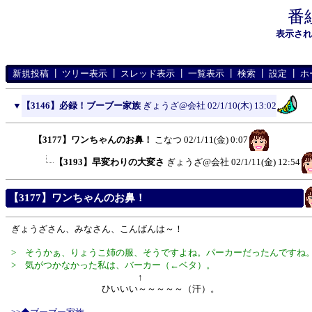
番
表示さ
新規投稿
┃
ツリー表示
┃
スレッド表示
┃
一覧表示
┃
検索
┃
設定
┃
ホ
▼
【3146】必録！ブーブー家族
ぎょうざ@会社
02/1/10(木) 13:02
【3177】ワンちゃんのお鼻！
こなつ
02/1/11(金) 0:07
【3193】早変わりの大変さ
ぎょうざ@会社
02/1/11(金) 12:54
【3177】ワンちゃんのお鼻！
ぎょうざさん、みなさん、こんばんは～！
> そうかぁ、りょうこ姉の服、そうですよね。パーカーだったんですね
> 気がつかなかった私は、バーカー（←ベタ）。
↑
ひいいい～～～～～（汗）。