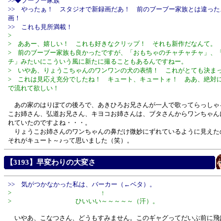
>>◆ブーブー家族
>> やったぁ！ スタジオで新録画だあ！ 前のブーブー家族とは違った
画！
>> これも見所満載！
>
> ああー、嬉しい！ これも好きなクリップ！ それも新作だなんて。
> 前のブーブー家族も良かったですが、「おもちゃのチャチャチャ」、
チ」みたいにこういう風に新たに撮ることもあるんですねー。
> いやあ、りょうこちゃんのワンワンの犬の表情！ これがとても決ま
> これは見応え充分でしたね！ キュート、キュートォ！ ああ、絶対
で流れて欲しい！
あの家のはりぼての後ろで、あきひろお兄さんが一人で歌ってらっしゃ
こお姉さん、弘道お兄さん、キヨコお姉さんは、ブタさんからワンちゃん
れていたのですよね・・・。
りょうこお姉さんのワンちゃんの鼻だけ微妙にずれているように見えた
それがキュート～♪って思いました（笑）。
【3193】早変わりの大変さ
>> 気がつかなかった私は、バーカー（←ベタ）。
> ↑
> ひいいい～～～～～（汗）。
いやあ、こなつさん、どうもすみません。このギャグってだいぶ前に飛