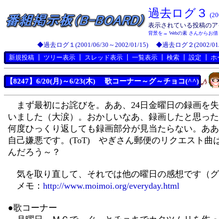
過去ログ３
(2
表示されている投稿のア
背景を→
Webの素
さんからお借り
◆過去ログ１(2001/06/30～2002/01/15)
◆過去ログ２(2002/01/1
新規投稿
┃
ツリー表示
┃
スレッド表示
┃
一覧表示
┃
検索
┃
設定
┃
ホ
【8247】6/20(月)～6/23(木) 歌コーナー～グ～チョコ(^^)
まず最初にお詫びを。ああ、24日金曜日の録画を失
いました（大涙）。おかしいなあ、録画したと思った
何度ひっくり返しても録画部分が見当たらない。ああ
自己嫌悪です。(ToT) やぎさん郵便のリクエスト曲
んだろう～？
気を取り直して、それでは他の曜日の感想です（グ
メモ：
http://www.moimoi.org/everyday.html
●歌コーナー