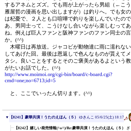
するアネムとズズ。でも雨が上がったら男組（←こう
雁屋哲の漫画を思い出しますが）は釣りへ。でも女の
は杞憂で、２人とも口喧嘩で釣りを楽しんでいたので
あ、男同士って、こうけなし合いながら楽しむってあ
ね。例えば巨人ファンと阪神ファンのファン同士の言
か。(^^)
木曜日は再放送。ジャコビが動物達に雨に濡れない
してあげた回。最後は恩返しで色んなものが貰えてメ
タシ。良いことをするとそのご褒美があるよという教
がたいお話でした。(^^)
http://www.moimoi.org/cgi-bin/board/c-board.cgi?
cmd=one;no=6713;id=5
と、ここでいったん切ります。(^^)
▼
【8241】豪華共演！うたのえほん（５）
ゆきんこ
05/6/25(土) 18:17
【8242】嬉しい発売情報(^o^)/Re:豪華共演！うたのえほん（５）
ぎ