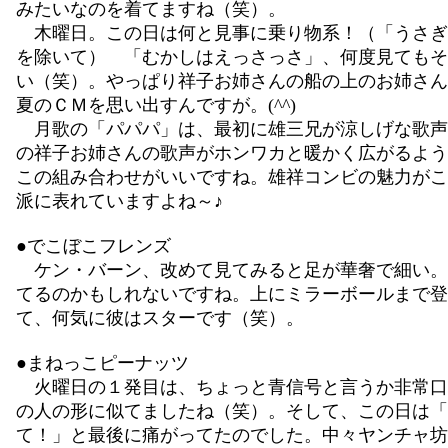
みたいなのを着てますね（笑）。
木曜日。この日は何と見事に乗り物系！（「うさぎ
を除いて） 「むかしはえっさっさ」、何度見てもそ
い（笑）。やっぱり祥子お姉さんの船の上のお姉さん
夏のＣＭを思い出すんですが。(^^)
月歌の「パパパ」は、最初に雄三兄が涼しげな歌声
の祥子お姉さんの歌声がホンワカと暖かく広がるよう
この組み合わせがいいですね。雄祥コンビの魅力がこ
派に表れていますよね～♪
●でこぼこフレンズ
ケン・バーン、改めて見てみると足が華奢で細い。
てるのかもしれないですね。上にミラーボールまで登
て、何気に彼はスターです（笑）。
●まねっこピーナッツ
火曜日の１発目は、ちょっと青信号と言うか非常口
の人の形に似てましたね（笑）。そして、この日は「
て！」と最後に痛がってたのでした。中々ヤンチャ坊