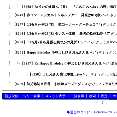
【8268】Reうたのえほん（５） 「こねこねんね」の思い出(T
【8243】春コン・マジカルトンネルツアー 発売は8/3(水)(^o^)
ぎ
【8247】6/20(月)～6/23(木) 歌コーナー～グ～チョコ(^^)
ぎょうざ
【8248】6/20(月)～6/23(木) ダンス～体操 最強の軟体動物ペア
ぎ
【8250】6/27(月) 目を見張る幾つかの見所！＼(^o^)／
ぎょうざ
05/6
【8251】Happy Birthday 小林よしひさお兄さん |L＾o^)
ぎょうざ
05
【8257】Re:Happy Birthday 小林よしひさお兄さん |L＾o^)
若
【8258】よし兄さん 実は甲殻…(^o＾」|
ぎょうざ
05/7/2(
【8259】幼児雑誌８月号 まゆ姉ズーズーダンスとでこフレアメリカ
新規投稿
┃
ツリー表示
┃
スレッド表示
┃
一覧表示
┃
検索
┃
設定
┃
ホ
ページ：
◆過去ログ１(2001/06/30～2002/0