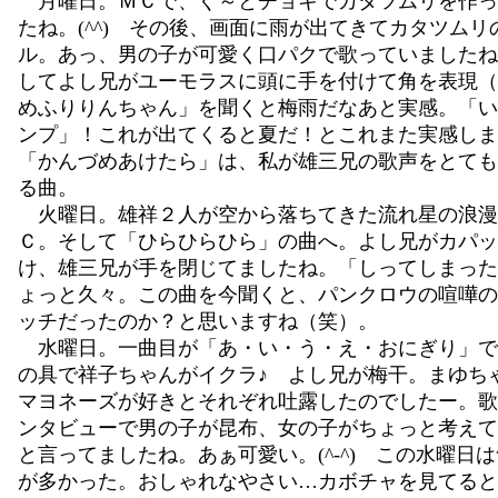
月曜日。ＭＣで、ぐ～とチョキでカタツムリを作っ
たね。(^^) その後、画面に雨が出てきてカタツムリ
ル。あっ、男の子が可愛く口パクで歌っていましたね。(
してよし兄がユーモラスに頭に手を付けて角を表現（
めふりりんちゃん」を聞くと梅雨だなあと実感。「い
ンプ」！これが出てくると夏だ！とこれまた実感しま
「かんづめあけたら」は、私が雄三兄の歌声をとても
る曲。
火曜日。雄祥２人が空から落ちてきた流れ星の浪漫
Ｃ。そして「ひらひらひら」の曲へ。よし兄がカパッ
け、雄三兄が手を閉じてましたね。「しってしまった
ょっと久々。この曲を今聞くと、パンクロウの喧嘩の
ッチだったのか？と思いますね（笑）。
水曜日。一曲目が「あ・い・う・え・おにぎり」で
の具で祥子ちゃんがイクラ♪ よし兄が梅干。まゆち
マヨネーズが好きとそれぞれ吐露したのでしたー。歌
ンタビューで男の子が昆布、女の子がちょっと考えて
と言ってましたね。あぁ可愛い。(^-^) この水曜日
が多かった。おしゃれなやさい…カボチャを見てると