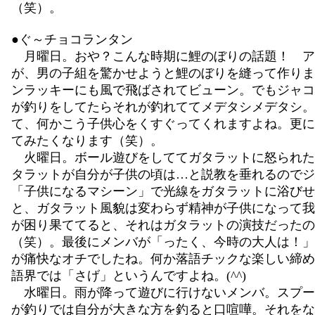
（笑）。
●ぐ～チョコランタン
月曜日。おや？こんな時期に鯉のぼりの話題！ ア
が、男の子組を驚かせようと鯉のぼりを縫って作りま
ンラッキーにも風で飛ばされてビューン。でもジャコ
が釣りをしてたらそれが釣れててメデタシメデタシ。
て、何かこう子供心をくすぐってくれますよね。更に
てみたくなります（笑）。
火曜日。ボール遊びをしててガタラットに怒られた
タラットが自分が子供の頃は…と説教を垂れるのでジ
「子供になるマシーン」で光線をガタラットに浴びせ
と、ガタラット風貌は変わらず精神が子供になって我
が困り果ててると、それはガタラットの演技だったの
（笑）。最後にメンバが「ったく、今時の大人は！」
が痛快なオチでしたね。何か落語チックな楽しい締め
語界では「さげ」というんですよね。(^^)
水曜日。雨が降って遊びに行けないメンバ。スプー
が釣りでは自分が大きな方を釣ると口喧嘩。それをな