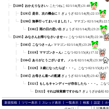
【3289】おかえりなさい♪
こたつねこ
02/1/14(月) 21:48
【3293】是非、次の機会に！
ぎょうざ
02/1/14(月) 22:13
【3298】無事行ってまいりました！。
ママゴン
02/1/14(月) 22:
【3302】雨の日の思い出
ぎょうざ
02/1/14(月) 23:21
【3295】みなさんお帰りなさいませ～♪
こなつ
02/1/14(月) 22:38
【3303】こなつさ～ん♪
ママゴン
02/1/14(月) 23:29
【3319】ママゴンさ～ん♪
こなつ
02/1/15(火) 17:32
【3304】ありがとうございます。
メルモ
02/1/14(月) 23:30
【3320】３歳になったらば・・・。
こなつ
02/1/15(火) 17
【3305】お母さん達への配慮
ぎょうざ
02/1/14(月) 23:42
【3321】もしもキャンディーが存在したら・・・。
こな
【3322】それは味覚糖ですかね？
ぎょうざ@会社
02
新規投稿
┃
ツリー表示
┃
スレッド表示
┃
一覧表示
┃
検索
┃
設定
┃
ホ
┃
ページ：
記事番