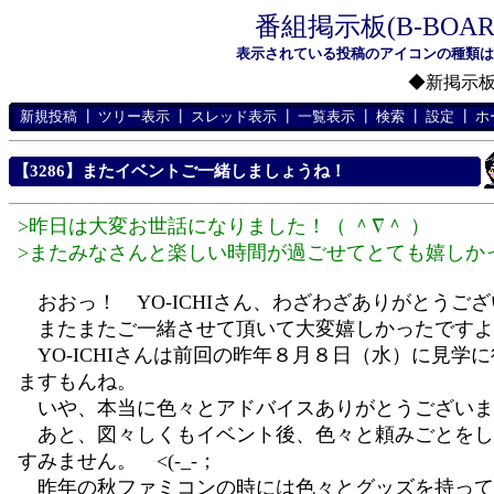
番組掲示板(B-BOA
表示されている投稿のアイコンの種類
◆新掲示
新規投稿
┃
ツリー表示
┃
スレッド表示
┃
一覧表示
┃
検索
┃
設定
┃
ホ
【3286】またイベントご一緒しましょうね！
>昨日は大変お世話になりました！（ ＾∇＾ ）
>またみなさんと楽しい時間が過ごせてとても嬉しか
おおっ！ YO-ICHIさん、わざわざありがとうご
またまたご一緒させて頂いて大変嬉しかったですよー。
YO-ICHIさんは前回の昨年８月８日（水）に見学
ますもんね。
いや、本当に色々とアドバイスありがとうございま
あと、図々しくもイベント後、色々と頼みごとをし
すみません。 <(-_-；
昨年の秋ファミコンの時には色々とグッズを持って