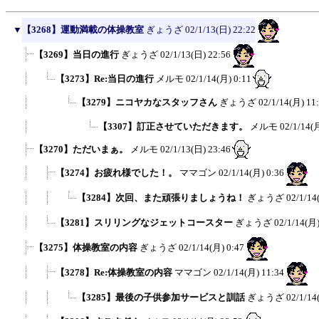
▼
【3268】運動満載の体操教室
ぎょうざ
02/1/13(日) 22:22
【3269】当日の進行
ぎょうざ
02/1/13(日) 22:56
【3273】Re:当日の進行
メルモ
02/1/14(月) 0:11
【3279】ニコヤカなスタッフさん
ぎょうざ
02/1/14(月) 11
【3307】訂正させていただきます。
メルモ
02/1/14(
【3270】ただいまぁ。
メルモ
02/1/13(日) 23:46
【3274】お疲れ様でした！。
ママゴン
02/1/14(月) 0:36
【3284】次回、また頑張りましょうね！
ぎょうざ
02/1/14
【3281】スリリングなジェットコースター
ぎょうざ
02/1/14(月)
【3275】体操教室の内容
ぎょうざ
02/1/14(月) 0:47
【3278】Re:体操教室の内容
ママゴン
02/1/14(月) 11:34
【3285】最後の子供参加サービスと訓話
ぎょうざ
02/1/14