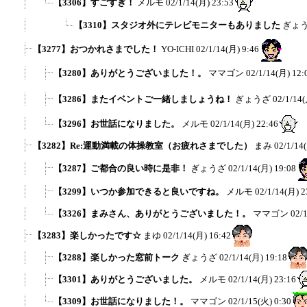
【3306】すごすぎ！
メルモ
02/1/14(月) 23:53
【3310】スタジオ外にテレビモニターもありました
ぎょ
【3277】おつかれさまでした！
YO-ICHI
02/1/14(月) 9:46
【3280】ありがとうございました！。
ママゴン
02/1/14(月) 12:
【3286】またイベントご一緒しましょうね！
ぎょうざ
02/1/14(
【3296】お世話になりました。
メルモ
02/1/14(月) 22:46
【3282】Re:運動満載の体操教室（お疲れさまでした）
まみ
02/1/14
【3287】ご都合の良い時に是非！
ぎょうざ
02/1/14(月) 19:08
【3299】いつか参加できると良いですね。
メルモ
02/1/14(月) 2
【3326】まみさん、ありがとうございました！。
ママゴン
02/
【3283】楽しかったです☆
まゆ
02/1/14(月) 16:42
【3288】楽しかった窓前トーク
ぎょうざ
02/1/14(月) 19:18
【3301】ありがとうございました。
メルモ
02/1/14(月) 23:16
【3309】お世話になりました！。
ママゴン
02/1/15(火) 0:30