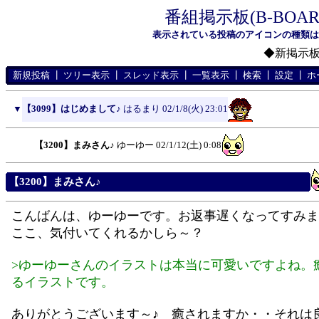
番組掲示板(B-BOA
表示されている投稿のアイコンの種類
◆新掲示
新規投稿
┃
ツリー表示
┃
スレッド表示
┃
一覧表示
┃
検索
┃
設定
┃
ホ
▼
【3099】はじめまして♪
はるまり
02/1/8(火) 23:01
【3200】まみさん♪
ゆーゆー
02/1/12(土) 0:08
【3200】まみさん♪
こんばんは、ゆーゆーです。お返事遅くなってすみま
ここ、気付いてくれるかしら～？
>ゆーゆーさんのイラストは本当に可愛いですよね。
るイラストです。
ありがとうございます～♪ 癒されますか・・それは