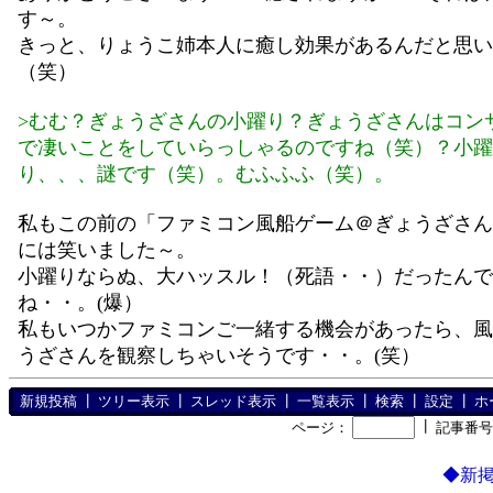
す～。
きっと、りょうこ姉本人に癒し効果があるんだと思い
（笑）
>むむ？ぎょうざさんの小躍り？ぎょうざさんはコン
で凄いことをしていらっしゃるのですね（笑）？小躍
り、、、謎です（笑）。むふふふ（笑）。
私もこの前の「ファミコン風船ゲーム＠ぎょうざさん
には笑いました～。
小躍りならぬ、大ハッスル！（死語・・）だったんで
ね・・。(爆）
私もいつかファミコンご一緒する機会があったら、風
うざさんを観察しちゃいそうです・・。(笑）
新規投稿
┃
ツリー表示
┃
スレッド表示
┃
一覧表示
┃
検索
┃
設定
┃
ホ
┃
ページ：
記事番
◆新