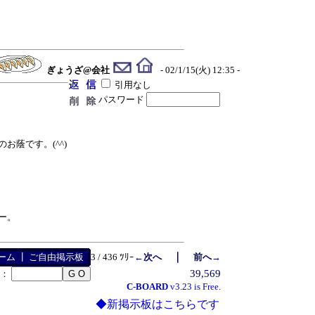
ぎょうざ@会社
- 02/1/15(火) 12:35 -
引用なし
パスワード
蔭です。(^^)
ー。
｜
ーム
┃
ご自由掲示板
3 / 436 ﾂﾘｰ
←次へ
前へ→
39,569
号：
C-BOARD
v3.23 is Free.
◆新掲示板はこちらです