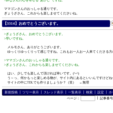
>みなさんの心を寄せる“あかし”ですね。
ママゴンさんのおっしゃる通りです。
ぎょうざさん、これからも楽しませてくださいね。
【3314】おめでとうございます。
>ぎょうざさん、おめでとうございます。
>早いですね。
メルモさん、ありがとうございます。
ゆっくりゆっくりって感じですね。これもお一人お一人来てくださる方のお
>ママゴンさんのおっしゃる通りです。
>ぎょうざさん、これからも楽しませてくださいね。
はい、少しでも楽しんで頂ければ幸いです。(^-^)
う～っ、何かもっと楽しめる物が、サイト内にあるといいんですけどね
サイトの中にTDLでも作りましょうか？（笑） ←無理
新規投稿
┃
ツリー表示
┃
スレッド表示
┃
一覧表示
┃
検索
┃
設定
┃
ホ
┃
ページ：
記事番