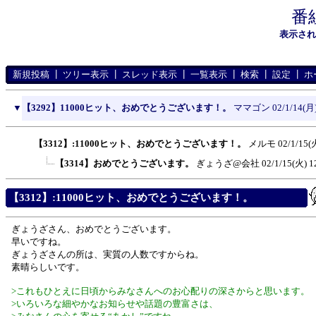
番
表示さ
新規投稿
┃
ツリー表示
┃
スレッド表示
┃
一覧表示
┃
検索
┃
設定
┃
ホ
▼
【3292】11000ヒット、おめでとうございます！。
ママゴン
02/1/14(月)
【3312】:11000ヒット、おめでとうございます！。
メルモ
02/1/15(
【3314】おめでとうございます。
ぎょうざ@会社
02/1/15(火) 1
【3312】:11000ヒット、おめでとうございます！。
ぎょうざさん、おめでとうございます。
早いですね。
ぎょうざさんの所は、実質の人数ですからね。
素晴らしいです。
>これもひとえに日頃からみなさんへのお心配りの深さからと思います。
>いろいろな細やかなお知らせや話題の豊富さは、