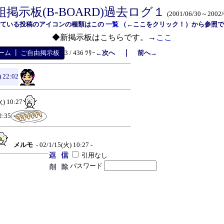
組掲示板(B-BOARD)過去ログ１
(2001/06/30～2002/
れている投稿のアイコンの種類はこの
一覧
（←ここをクリック！）から参照で
◆新掲示板はこちらです。→
ここ
｜
ーム
┃
ご自由掲示板
3 / 436 ﾂﾘｰ
←次へ
前へ→
 22:02
火) 10:27
2:35
メルモ
- 02/1/15(火) 10:27 -
引用なし
パスワード