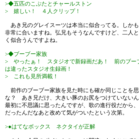
>◆五匹のこぶたとチャールストン
> 嬉しい！ ４人クリップ！
あき兄のグレイスーツは本当に似合ってる。しかも
非常に合いますね。弘兄もそうなんですけど、二人と
く似合うんですよね。
>◆ブーブー家族
> やったぁ！ スタジオで新録画だあ！ 前のブー
は違ったスタジオ生録画！
> これも見所満載！
前作のブーブー家族を見た時にも確か同じことを思
な？ あき兄だけ、大きい豚のお尻をつけていないん
最初に不思議に思ったんですが、歌の進行役だから、
だったんだなあと改めて気がついたという次第。
>●はてなボックス ネクタイが正解