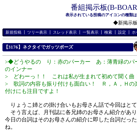
番組掲示板(B-BOA
表示されている投稿のアイコンの種類
◆新掲示
新規投稿
┃
ツリー表示
┃
スレッド表示
┃
一覧表示
┃
検索
┃
設定
┃
ホ
【3176】ネクタイでガッツポーズ
>◆どうやるの り：赤のパーカー あ：薄青緑のパ
のインナー
> どわーっ！！ これは私が生まれて初めて聞く曲
> 歌詞の内容も振り付けも面白い！ Ｒ，Ａ，Ｈの
付けにも注目ですよ！
りょうこ姉との掛け合いもお母さん話で今回はとて
そう言えば、月刊誌に各兄姉のお母さん紹介があり
今日の台詞はそのお母さんの紹介に即した台詞だった
ね。