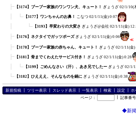
【3174】ブーブー家族のワンワン犬、キュート！
ぎょうざ
02/1/10(
【3177】ワンちゃんのお鼻！
こなつ
02/1/11(金) 0:07
【3193】早変わりの大変さ
ぎょうざ@会社
02/1/11(金) 12
【3176】ネクタイでガッツポーズ
ぎょうざ
02/1/11(金) 0:06
≪
【3178】ブーブー家族の赤ちゃん、キュート！
ぎょうざ
02/1/11(金)
【3181】骨までくわえたサービス付き！
ぎょうざ
02/1/11(金) 0:28
【3199】ごめんなさい（汗）、あき兄でしたー
ぎょうざ
02/1/1
【3182】ひえええ、そんなものを鍋に
ぎょうざ
02/1/11(金) 0:38
新規投稿
┃
ツリー表示
┃
スレッド表示
┃
一覧表示
┃
検索
┃
設定
┃
ホ
┃
ページ：
記事番
◆新