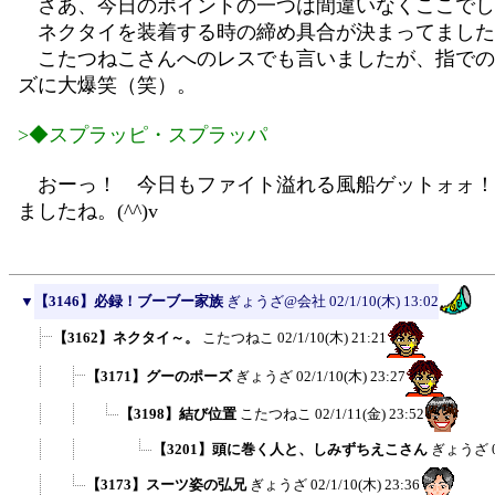
さあ、今日のポイントの一つは間違いなくここでし
ネクタイを装着する時の締め具合が決まってましたね。
こたつねこさんへのレスでも言いましたが、指での
ズに大爆笑（笑）。
>◆スプラッピ・スプラッパ
おーっ！ 今日もファイト溢れる風船ゲットォォ！
ましたね。(^^)v
▼
【3146】必録！ブーブー家族
ぎょうざ@会社
02/1/10(木) 13:02
【3162】ネクタイ～。
こたつねこ
02/1/10(木) 21:21
【3171】グーのポーズ
ぎょうざ
02/1/10(木) 23:27
【3198】結び位置
こたつねこ
02/1/11(金) 23:52
【3201】頭に巻く人と、しみずちえこさん
ぎょうざ
【3173】スーツ姿の弘兄
ぎょうざ
02/1/10(木) 23:36