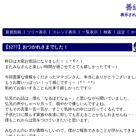
番
表示さ
新規投稿
┃
ツリー表示
┃
スレッド表示
┃
一覧表示
┃
検索
┃
設定
┃
ホ
【3277】おつかれさまでした！
昨日は大変お世話になりました！（ ＾∇＾ ）
またみなさんと楽しい時間が過ごせてとても嬉しかったです～♪
今回貴重な情報をくださったママゴンさん、本当にありがとうございまし
もうお腹いっぱっい！って感じですぅ～（*＾ ＾*）
初めてお会いすることも出来て嬉しかったです☆
弘兄のお話は、僕も「なるほどなぁ～」と思いながら聞いていました。
弘兄の声やしゃべり方って、穏やかで優しいんですよね。
でもその言葉一言一言が、すごく気持ちの中には行ってくるんです。
子供だけに限らず家族や友達に対しても言えることかもしれませんね・・
僕もこれからは気をつけていきたいと思います。
みなさんのレポが素晴らしいので、僕がご報告できることが浮かんできま
ごめんなさいです；；；