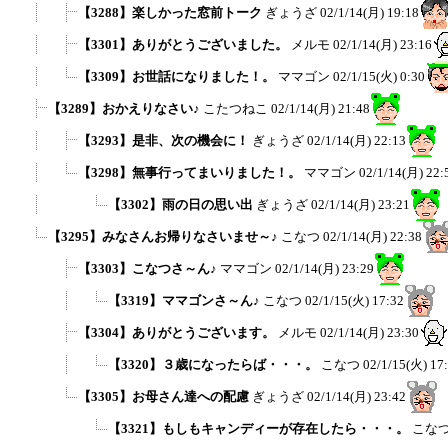
【3288】楽しかった窓前トーク
ぎょうざ
02/1/14(月) 19:18
【3301】ありがとうございました。
メルモ
02/1/14(月) 23:16
【3309】お世話になりました！。
ママゴン
02/1/15(火) 0:30
【3289】おかえりなさい♪
こたつねこ
02/1/14(月) 21:48
【3293】是非、次の機会に！
ぎょうざ
02/1/14(月) 22:13
【3298】無事行ってまいりました！。
ママゴン
02/1/14(月) 22:
【3302】雨の日の思い出
ぎょうざ
02/1/14(月) 23:21
【3295】みなさんお帰りなさいませ～♪
こなつ
02/1/14(月) 22:38
【3303】こなつさ～ん♪
ママゴン
02/1/14(月) 23:29
【3319】ママゴンさ～ん♪
こなつ
02/1/15(火) 17:32
【3304】ありがとうございます。
メルモ
02/1/14(月) 23:30
【3320】３歳になったらば・・・。
こなつ
02/1/15(火) 17
【3305】お母さん達への配慮
ぎょうざ
02/1/14(月) 23:42
【3321】もしもキャンディーが存在したら・・・。
こな