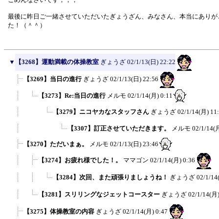
最後に昨日ご一緒させていただいたぎょうざん、みなさん、本当にありが
た！（＾＾）
▼
【3268】運動満載の体操教室
ぎょうざ
02/1/13(日) 22:22
【3269】当日の進行
ぎょうざ
02/1/13(日) 22:56
【3273】Re:当日の進行
メルモ
02/1/14(月) 0:11
【3279】ニコヤカなスタッフさん
ぎょうざ
02/1/14(月) 11
【3307】訂正させていただきます。
メルモ
02/1/14(
【3270】ただいまぁ。
メルモ
02/1/13(日) 23:46
【3274】お疲れ様でした！。
ママゴン
02/1/14(月) 0:36
【3284】次回、また頑張りましょうね！
ぎょうざ
02/1/14
【3281】スリリングなジェットコースター
ぎょうざ
02/1/14(月)
【3275】体操教室の内容
ぎょうざ
02/1/14(月) 0:47