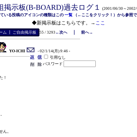
組掲示板(B-BOARD)過去ログ１
(2001/06/30～2002/
れている投稿のアイコンの種類はこの
一覧
（←ここをクリック！）から参照で
◆新掲示板はこちらです。→
ここ
｜
ーム
┃
ご自由掲示板
55 / 3293
←次へ
前へ→
YO-ICHI
- 02/1/14(月) 9:46 -
引用なし
パスワード
た！
・
せん。