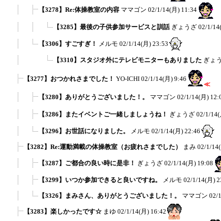
【3278】Re:体操教室の内容
ママゴン
02/1/14(月) 11:34
【3285】最後の子供参加サービスと訓話
ぎょうざ
02/1/14
【3306】すごすぎ！
メルモ
02/1/14(月) 23:53
【3310】スタジオ外にテレビモニターもありました
ぎょ
【3277】おつかれさまでした！
YO-ICHI
02/1/14(月) 9:46
≪
【3280】ありがとうございました！。
ママゴン
02/1/14(月) 12:
【3286】またイベントご一緒しましょうね！
ぎょうざ
02/1/14(
【3296】お世話になりました。
メルモ
02/1/14(月) 22:46
【3282】Re:運動満載の体操教室（お疲れさまでした）
まみ
02/1/14
【3287】ご都合の良い時に是非！
ぎょうざ
02/1/14(月) 19:08
【3299】いつか参加できると良いですね。
メルモ
02/1/14(月) 2
【3326】まみさん、ありがとうございました！。
ママゴン
02/
【3283】楽しかったです☆
まゆ
02/1/14(月) 16:42